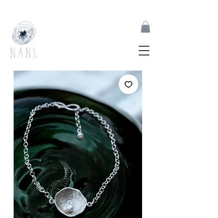
joias feitas à mão inspiradas pelas formas orgânicas da natureza | desde 2017