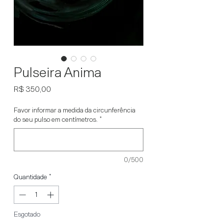
Pulseira Anima
Preço
R$ 350,00
Favor informar a medida da circunferência
do seu pulso em centímetros.
*
0/500
Quantidade
*
Esgotado