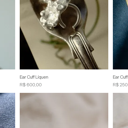
Visualização rápida
Ear Cuff Líquen
Ear Cuf
Preço
Preço
R$ 600,00
R$ 250