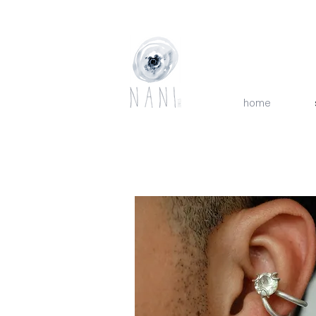
joias, acessórios, praia, m
home