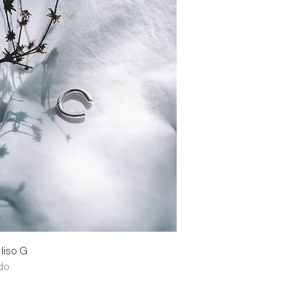
Visualização rápida
 liso G
do