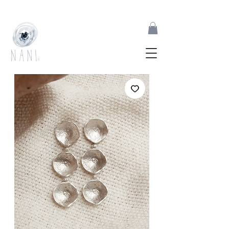
joias feitas à mão inspiradas pelas formas orgânicas da natureza | desde 2017