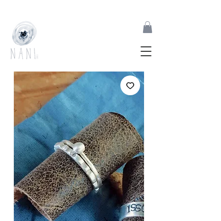
joias feitas à mão inspiradas pelas formas orgânicas da natureza | desde 2017