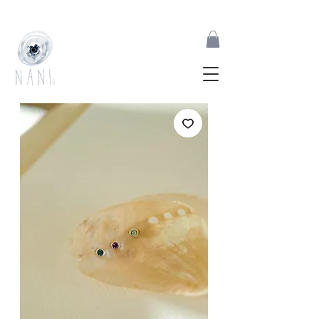
joias feitas à mão inspiradas pelas formas orgânicas da natureza | desde 2017