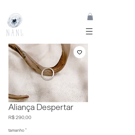
joias feitas à mão inspiradas pelas formas orgânicas da natureza | desde 2017
Aliança Despertar
Preço
R$ 290,00
tamanho
*